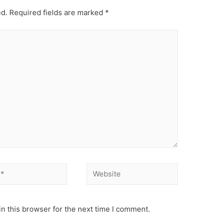
ed.
Required fields are marked
*
Website
n this browser for the next time I comment.