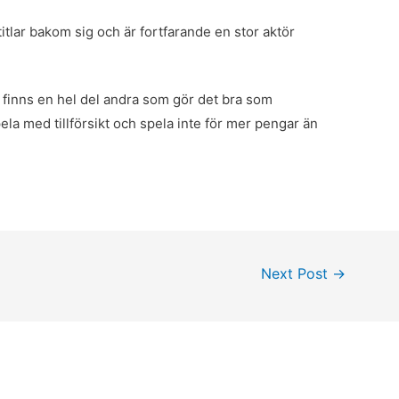
tlar bakom sig och är fortfarande en stor aktör
 finns en hel del andra som gör det bra som
ela med tillförsikt och spela inte för mer pengar än
Next Post
→