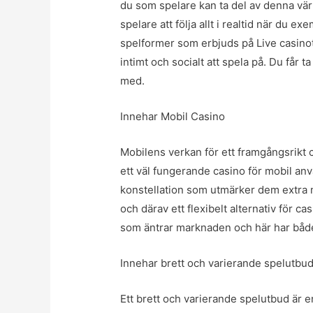
du som spelare kan ta del av denna vär
spelare att följa allt i realtid när du e
spelformer som erbjuds på Live casinot.
intimt och socialt att spela på. Du får 
med.
Innehar Mobil Casino
Mobilens verkan för ett framgångsrikt 
ett väl fungerande casino för mobil an
konstellation som utmärker dem extra m
och därav ett flexibelt alternativ för c
som äntrar marknaden och här har båd
Innehar brett och varierande spelutbu
Ett brett och varierande spelutbud är en