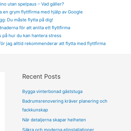
ino utan spelpaus – Vad gäller?
ta en grym flyttfirma med hjälp av Google
gg: Du måste flytta på dig!
naderna för att anlita ett flyttfirma
s på hur du kan hantera stress
för jag alltid rekommenderar att flytta med flyttfirma
Recent Posts
Bygga vinterbonad gäststuga
Badrumsrenovering kräver planering och
fackkunskap
När detaljerna skapar helheten
Säkra och moderna elinstallationer