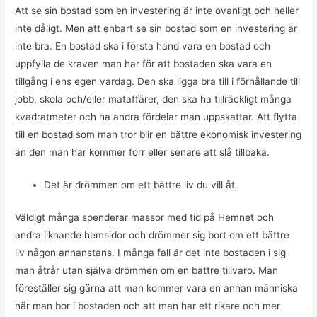
Att se sin bostad som en investering är inte ovanligt och heller
inte dåligt. Men att enbart se sin bostad som en investering är
inte bra. En bostad ska i första hand vara en bostad och
uppfylla de kraven man har för att bostaden ska vara en
tillgång i ens egen vardag. Den ska ligga bra till i förhållande till
jobb, skola och/eller mataffärer, den ska ha tillräckligt många
kvadratmeter och ha andra fördelar man uppskattar. Att flytta
till en bostad som man tror blir en bättre ekonomisk investering
än den man har kommer förr eller senare att slå tillbaka.
Det är drömmen om ett bättre liv du vill åt.
Väldigt många spenderar massor med tid på Hemnet och
andra liknande hemsidor och drömmer sig bort om ett bättre
liv någon annanstans. I många fall är det inte bostaden i sig
man åtrår utan själva drömmen om en bättre tillvaro. Man
föreställer sig gärna att man kommer vara en annan människa
när man bor i bostaden och att man har ett rikare och mer