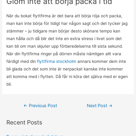
Glöm inte att börja packa i tid
När du bokat flyttfirma är det bara att börja röja och packa,
man kan inte börja för tidigt har någon sagt och det tycker jag
stämmer – ju tidigare man börjar desto skönare tempo kan
man hålla och då blir det inte en extra stress i livet som det
kan bli om man skjuter upp förberedelserna till sista sekund.
När din flyttfirma ringer på dörren måste nämligen allt vara
färdigt med din
flyttfirma stockholm
annars kommer dem inte
bli glada och det som inte är nerpackat kanske inte kommer
att komma med i flytten. Då får ni köra det själva med er egen
bil.
Post
←
Previous Post
Next Post
→
navigation
Recent Posts